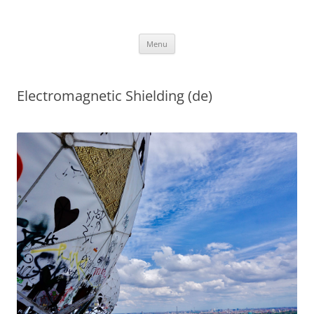
Annlor Codina
Aller
Menu
au
contenu
Electromagnetic Shielding (de)