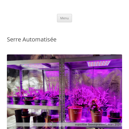
Annlor Codina
Aller
Menu
au
contenu
Serre Automatisée