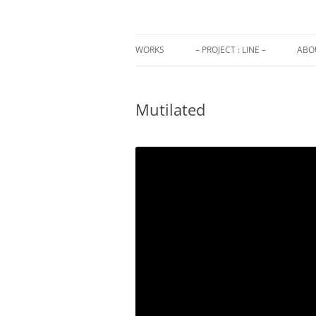
Annlor Codina
WORKS
– PROJECT : LINE –
ABO
Mutilated